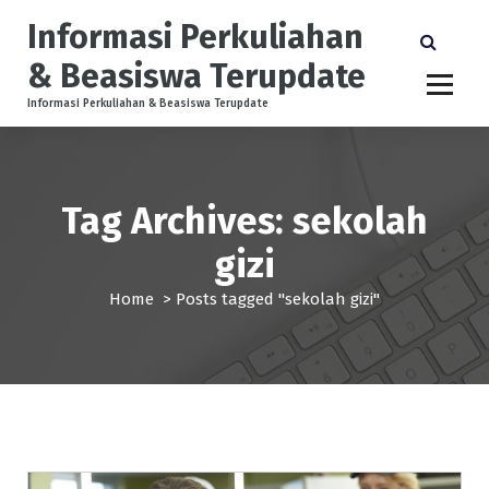
S
Informasi Perkuliahan
k
i
& Beasiswa Terupdate
p
t
Informasi Perkuliahan & Beasiswa Terupdate
o
c
o
n
Tag Archives: sekolah
t
e
gizi
n
t
Home
>
Posts tagged "sekolah gizi"