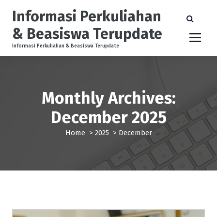
S
Informasi Perkuliahan
k
i
& Beasiswa Terupdate
p
t
Informasi Perkuliahan & Beasiswa Terupdate
o
c
o
n
Monthly Archives:
t
e
December 2025
n
t
Home
>
2025
>
December