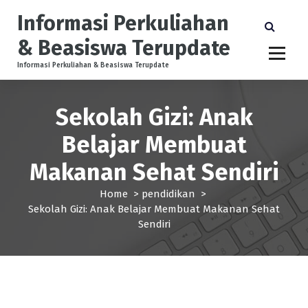
S
Informasi Perkuliahan
k
i
& Beasiswa Terupdate
p
t
Informasi Perkuliahan & Beasiswa Terupdate
o
c
Sekolah Gizi: Anak
o
n
Belajar Membuat
t
e
Makanan Sehat Sendiri
n
t
Home
>
pendidikan
>
Sekolah Gizi: Anak Belajar Membuat Makanan Sehat
Sendiri