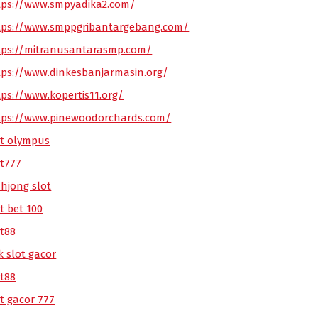
tps://www.smpyadika2.com/
tps://www.smppgribantargebang.com/
tps://mitranusantarasmp.com/
tps://www.dinkesbanjarmasin.org/
tps://www.kopertis11.org/
tps://www.pinewoodorchards.com/
ot olympus
ot777
hjong slot
t bet 100
ot88
k slot gacor
ot88
ot gacor 777