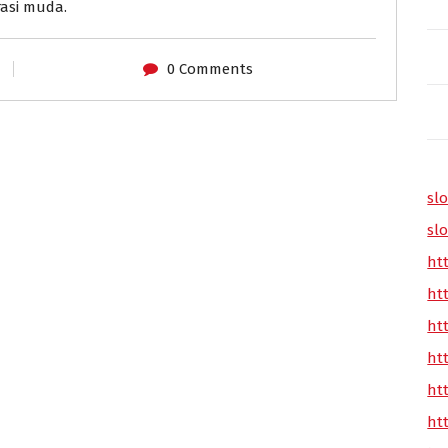
rasi muda.
0 Comments
slo
slo
ht
ht
ht
ht
ht
ht