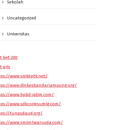
Sekolah
Uncategorized
Universitas
t bet 200
t qris
tps://www.smk6ptk.net/
tps://www.dinkesbandarlampung.org/
tps://www.bpbd-jatim.com/
tps://www.sdkcorjesumlg.com/
tps://tunasdaud.org/
tps://www.smpn1warusda.com/