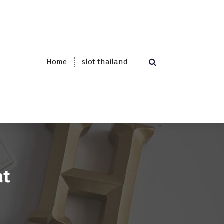
Home
slot thailand
at