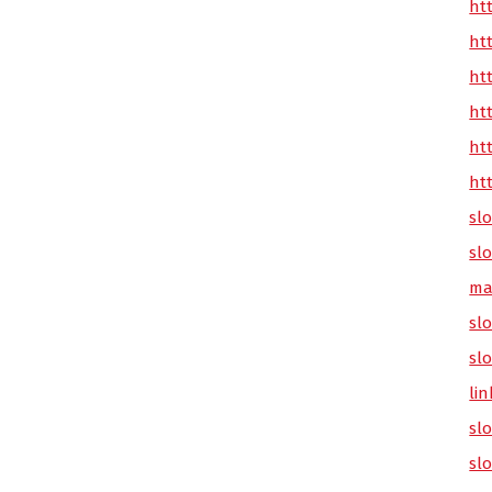
ht
ht
ht
ht
ht
ht
sl
sl
ma
slo
sl
lin
sl
sl