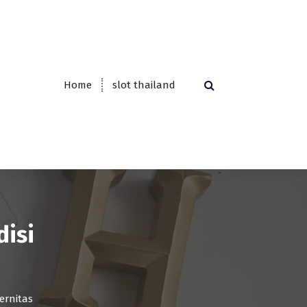
Home
slot thailand
isi
ernitas