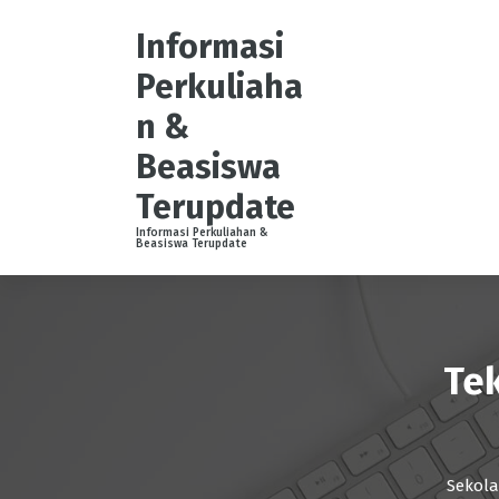
S
k
Informasi
i
Perkuliaha
p
t
n &
o
Beasiswa
c
o
Terupdate
n
t
Informasi Perkuliahan &
Beasiswa Terupdate
e
n
t
Te
Sekola