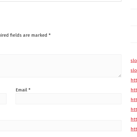
ired fields are marked
*
slo
slo
ht
Email
*
ht
ht
ht
ht
ht