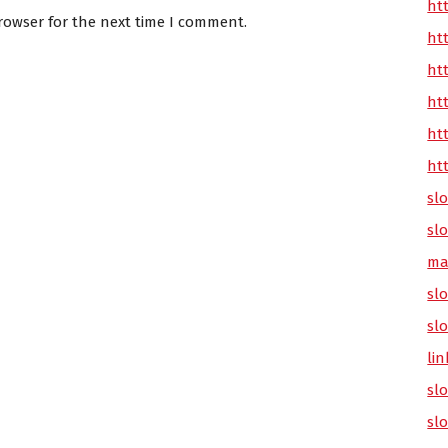
ht
rowser for the next time I comment.
ht
ht
ht
ht
ht
sl
sl
ma
slo
sl
lin
sl
sl