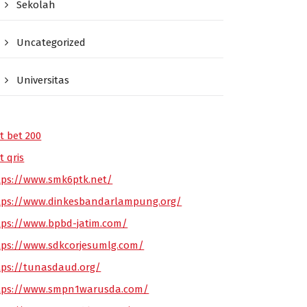
Sekolah
Uncategorized
Universitas
t bet 200
t qris
tps://www.smk6ptk.net/
tps://www.dinkesbandarlampung.org/
tps://www.bpbd-jatim.com/
tps://www.sdkcorjesumlg.com/
tps://tunasdaud.org/
tps://www.smpn1warusda.com/