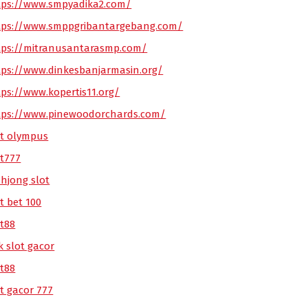
tps://www.smpyadika2.com/
tps://www.smppgribantargebang.com/
tps://mitranusantarasmp.com/
tps://www.dinkesbanjarmasin.org/
tps://www.kopertis11.org/
tps://www.pinewoodorchards.com/
ot olympus
ot777
hjong slot
t bet 100
ot88
k slot gacor
ot88
ot gacor 777