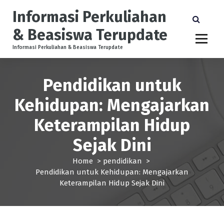
S
Informasi Perkuliahan
k
i
& Beasiswa Terupdate
p
t
Informasi Perkuliahan & Beasiswa Terupdate
o
c
Pendidikan untuk
o
n
Kehidupan: Mengajarkan
t
e
Keterampilan Hidup
n
t
Sejak Dini
Home
>
pendidikan
>
Pendidikan untuk Kehidupan: Mengajarkan
Keterampilan Hidup Sejak Dini