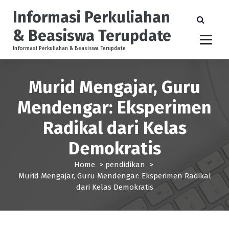
S
Informasi Perkuliahan
k
i
& Beasiswa Terupdate
p
t
Informasi Perkuliahan & Beasiswa Terupdate
o
c
Murid Mengajar, Guru
o
n
Mendengar: Eksperimen
t
e
Radikal dari Kelas
n
t
Demokratis
Home
>
pendidikan
>
Murid Mengajar, Guru Mendengar: Eksperimen Radikal
dari Kelas Demokratis