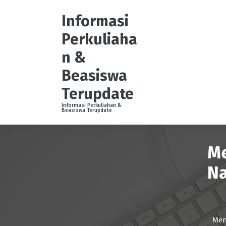
S
k
Informasi
i
Perkuliaha
p
t
n &
o
Beasiswa
c
o
Terupdate
n
t
Informasi Perkuliahan &
Beasiswa Terupdate
e
n
t
Me
Na
Men