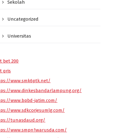
Sekolah
Uncategorized
Universitas
t bet 200
t qris
tps://www.smk6ptk.net/
tps://www.dinkesbandarlampung.org/
tps://www.bpbd-jatim.com/
tps://www.sdkcorjesumlg.com/
tps://tunasdaud.org/
tps://www.smpn1warusda.com/