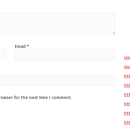
Email
*
slo
slo
ht
ht
ht
rowser for the next time I comment.
ht
ht
ht