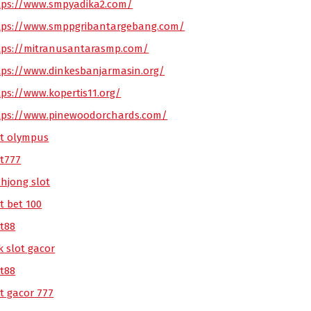
tps://www.smpyadika2.com/
tps://www.smppgribantargebang.com/
tps://mitranusantarasmp.com/
tps://www.dinkesbanjarmasin.org/
tps://www.kopertis11.org/
tps://www.pinewoodorchards.com/
ot olympus
ot777
hjong slot
t bet 100
ot88
k slot gacor
ot88
ot gacor 777