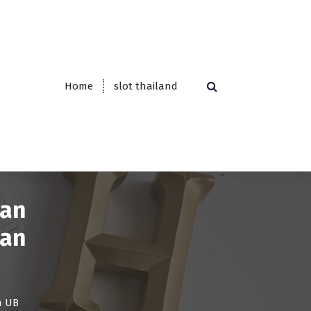
Home
slot thailand
gan
dan
n UB