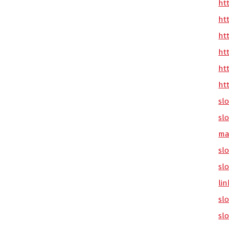
ht
ht
ht
ht
ht
ht
sl
sl
ma
slo
sl
lin
sl
sl