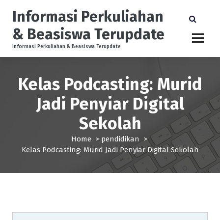
S
Informasi Perkuliahan
k
i
& Beasiswa Terupdate
p
t
Informasi Perkuliahan & Beasiswa Terupdate
o
c
Kelas Podcasting: Murid
o
n
Jadi Penyiar Digital
t
e
Sekolah
n
t
Home
>
pendidikan
>
Kelas Podcasting: Murid Jadi Penyiar Digital Sekolah