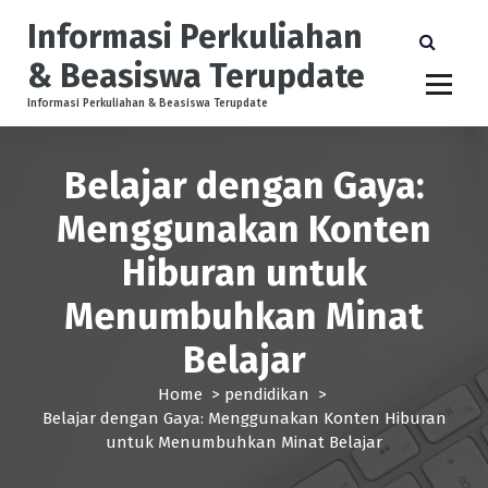
S
Informasi Perkuliahan
k
i
& Beasiswa Terupdate
p
t
Informasi Perkuliahan & Beasiswa Terupdate
o
c
Belajar dengan Gaya:
o
n
Menggunakan Konten
t
e
Hiburan untuk
n
t
Menumbuhkan Minat
Belajar
Home
>
pendidikan
>
Belajar dengan Gaya: Menggunakan Konten Hiburan
untuk Menumbuhkan Minat Belajar