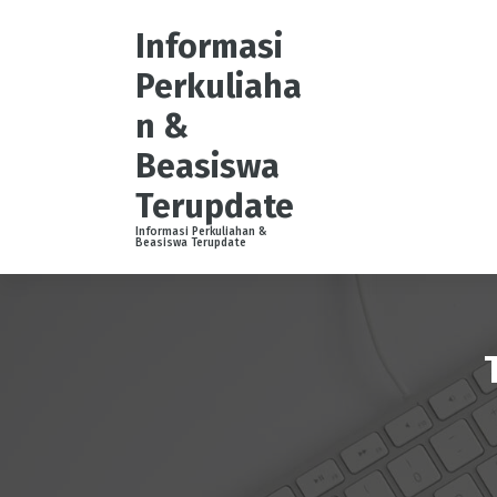
S
k
Informasi
i
Perkuliaha
p
t
n &
o
Beasiswa
c
o
Terupdate
n
t
Informasi Perkuliahan &
Beasiswa Terupdate
e
n
t