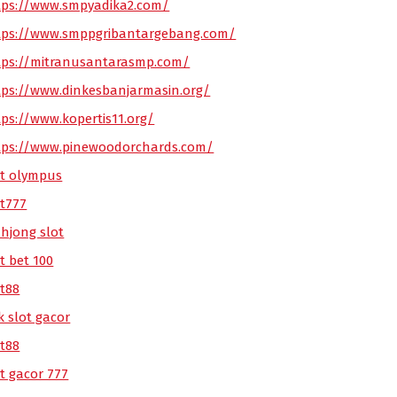
tps://www.smpyadika2.com/
tps://www.smppgribantargebang.com/
tps://mitranusantarasmp.com/
tps://www.dinkesbanjarmasin.org/
tps://www.kopertis11.org/
tps://www.pinewoodorchards.com/
ot olympus
ot777
hjong slot
t bet 100
ot88
k slot gacor
ot88
ot gacor 777