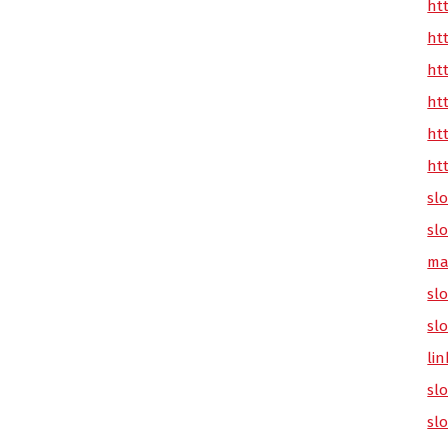
ht
ht
ht
ht
ht
ht
sl
sl
ma
slo
sl
lin
sl
sl