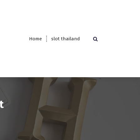
Home
slot thailand
t