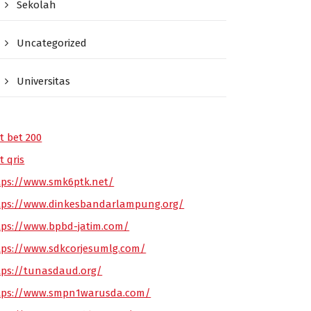
Sekolah
Uncategorized
Universitas
t bet 200
t qris
tps://www.smk6ptk.net/
tps://www.dinkesbandarlampung.org/
tps://www.bpbd-jatim.com/
tps://www.sdkcorjesumlg.com/
tps://tunasdaud.org/
tps://www.smpn1warusda.com/