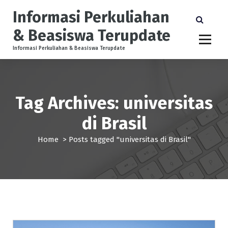
S
Informasi Perkuliahan
k
i
& Beasiswa Terupdate
p
t
Informasi Perkuliahan & Beasiswa Terupdate
o
c
o
n
Tag Archives: universitas
t
e
di Brasil
n
t
Home
>
Posts tagged "universitas di Brasil"