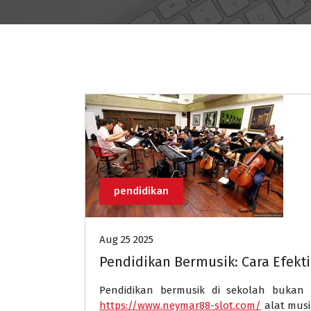
pendidikan
Aug 25 2025
Pendidikan Bermusik: Cara Efekti
Pendidikan bermusik di sekolah buka
https://www.neymar88-slot.com/
alat musi