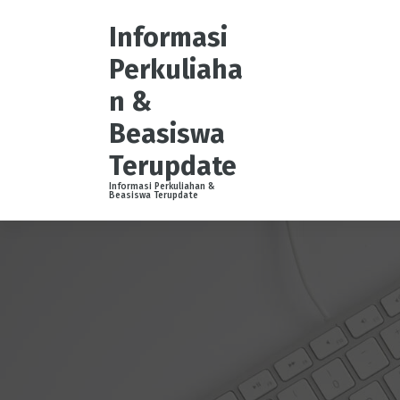
S
k
Informasi
i
Perkuliaha
p
t
n &
o
Beasiswa
c
o
Terupdate
n
t
Informasi Perkuliahan &
Beasiswa Terupdate
e
n
t