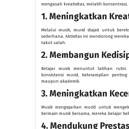
mengasah kreativitas, melatih konsentrasi
1.
Meningkatkan Kreat
Melalui musik, murid diajak untuk berek
sederhana. Aktivitas ini mendorong mereka 
takut salah.
2.
Membangun Kedisipl
Belajar musik menuntut latihan rutin.
konsistensi murid, keterampilan pentin
maupun akademik.
3.
Meningkatkan Kece
Musik mengajarkan murid untuk mengeks
bermain musik bersama, mereka belajar be
4.
Mendukung Prestas