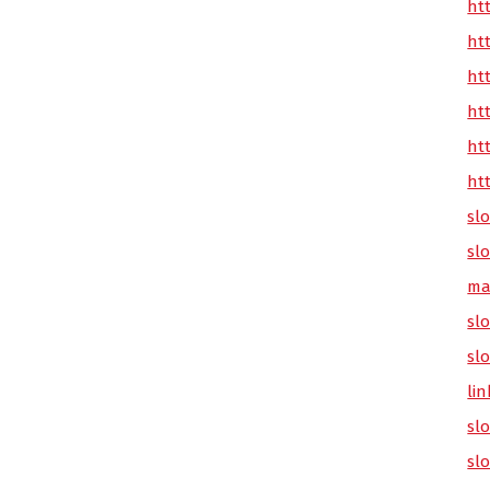
ht
ht
ht
ht
ht
ht
sl
sl
ma
slo
sl
lin
sl
sl