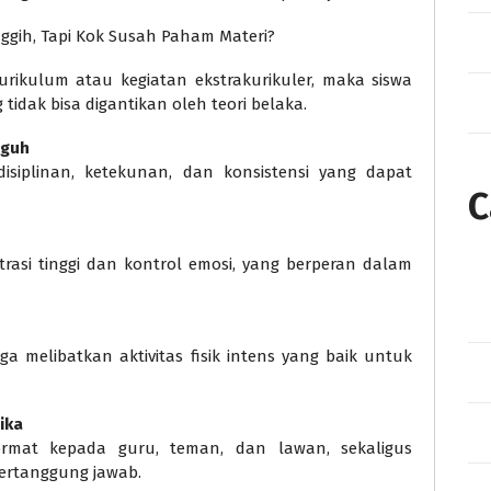
ggih, Tapi Kok Susah Paham Materi?
kurikulum atau kegiatan ekstrakurikuler, maka siswa
dak bisa digantikan oleh teori belaka.
gguh
isiplinan, ketekunan, dan konsistensi yang dapat
C
asi tinggi dan kontrol emosi, yang berperan dalam
ga melibatkan aktivitas fisik intens yang baik untuk
ika
ormat kepada guru, teman, dan lawan, sekaligus
ertanggung jawab.