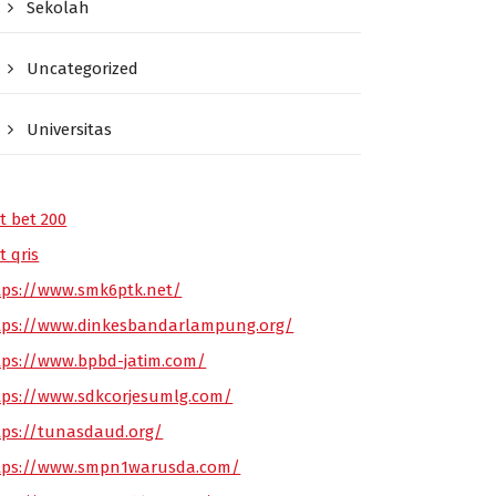
Sekolah
Uncategorized
Universitas
t bet 200
t qris
tps://www.smk6ptk.net/
tps://www.dinkesbandarlampung.org/
tps://www.bpbd-jatim.com/
tps://www.sdkcorjesumlg.com/
tps://tunasdaud.org/
tps://www.smpn1warusda.com/