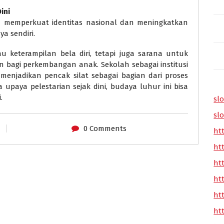
ini
ah memperkuat identitas nasional dan meningkatkan
a sendiri.
u keterampilan bela diri, tetapi juga sarana untuk
an bagi perkembangan anak. Sekolah sebagai institusi
menjadikan pencak silat sebagai bagian dari proses
upaya pelestarian sejak dini, budaya luhur ini bisa
.
slo
slo
0 Comments
ht
ht
ht
ht
ht
ht