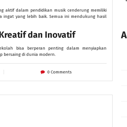
g aktif dalam pendidikan musik cenderung memiliki
ya ingat yang lebih baik. Semua ini mendukung hasil
A
reatif dan Inovatif
ekolah bisa berperan penting dalam menyiapkan
iap bersaing di dunia modern.
0 Comments