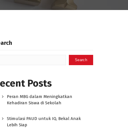
earch
Search
ecent Posts
Peran MBG dalam Meningkatkan
Kehadiran Siswa di Sekolah
Stimulasi PAUD untuk IQ, Bekal Anak
Lebih Siap