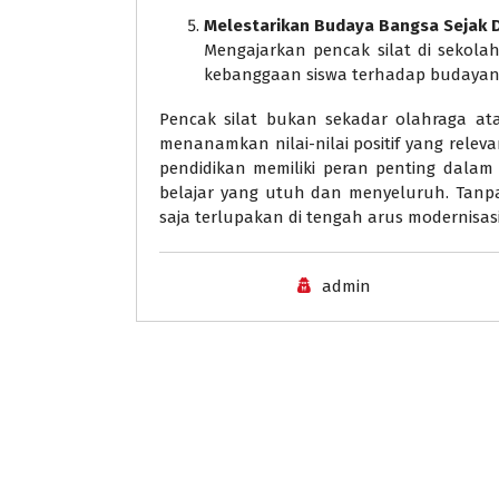
Melestarikan Budaya Bangsa Sejak D
Mengajarkan pencak silat di sekol
kebanggaan siswa terhadap budayany
Pencak silat bukan sekadar olahraga ata
menanamkan nilai-nilai positif yang relev
pendidikan memiliki peran penting dalam 
belajar yang utuh dan menyeluruh. Tanpa 
saja terlupakan di tengah arus modernisasi
admin