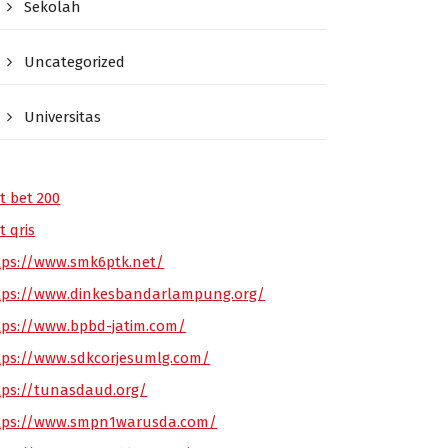
Sekolah
Uncategorized
Universitas
t bet 200
t qris
tps://www.smk6ptk.net/
tps://www.dinkesbandarlampung.org/
tps://www.bpbd-jatim.com/
tps://www.sdkcorjesumlg.com/
tps://tunasdaud.org/
tps://www.smpn1warusda.com/