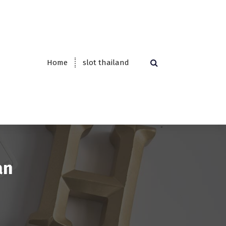
Home
slot thailand
an