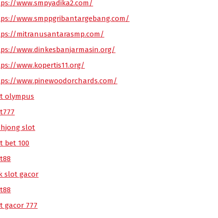
tps://www.smpyadika2.com/
tps://www.smppgribantargebang.com/
tps://mitranusantarasmp.com/
tps://www.dinkesbanjarmasin.org/
tps://www.kopertis11.org/
tps://www.pinewoodorchards.com/
ot olympus
ot777
hjong slot
t bet 100
ot88
k slot gacor
ot88
ot gacor 777