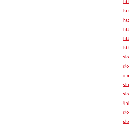
ht
ht
ht
ht
ht
ht
sl
sl
ma
slo
sl
lin
sl
sl