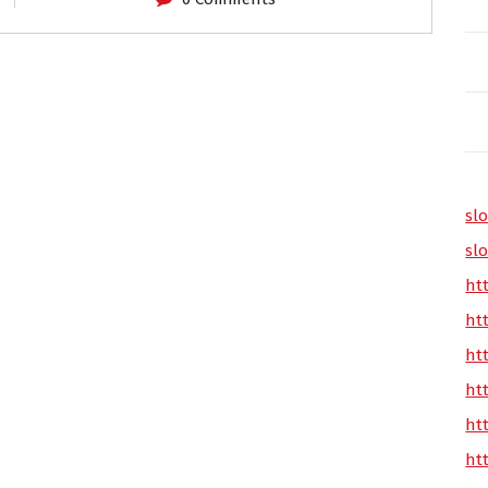
slo
slo
ht
ht
ht
ht
ht
ht