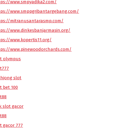
tps://www.smpyadika2.com/
tps://www.smppgribantargebang.com/
tps://mitranusantarasmp.com/
tps://www.dinkesbanjarmasin.org/
tps://www.kopertis11.org/
tps://www.pinewoodorchards.com/
ot olympus
ot777
hjong slot
t bet 100
ot88
k slot gacor
ot88
ot gacor 777