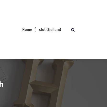
Home
slot thailand
h