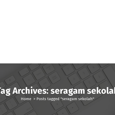
Tag Archives: seragam sekola
Home
>
Posts tagged "seragam sekolah"