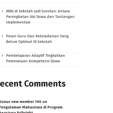
MBG di Sekolah Jadi Sorotan: Antara
Peningkatan Gizi Siswa dan Tantangan
Implementasi
Peran Guru Dan Keteladanan Yang
Belum Optimal Di Sekolah
Pembelajaran Adaptif Tingkatkan
Pemerataan Kompetensi Siswa
ecent Comments
Bonus new member 100
on
Pengalaman Mahasiswa di Program
Beasiswa Fulbright