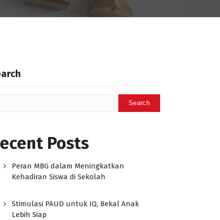
earch
Search
ecent Posts
Peran MBG dalam Meningkatkan
Kehadiran Siswa di Sekolah
Stimulasi PAUD untuk IQ, Bekal Anak
Lebih Siap