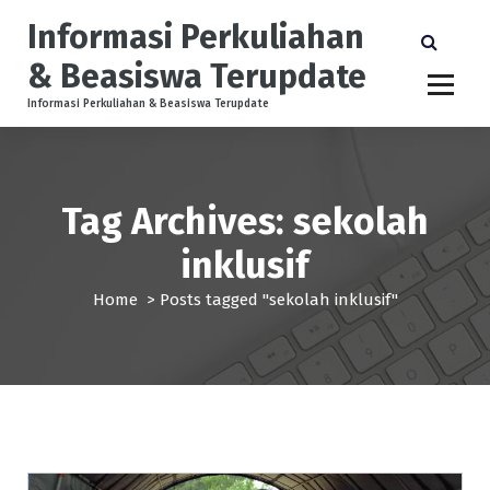
S
Informasi Perkuliahan
k
i
& Beasiswa Terupdate
p
t
Informasi Perkuliahan & Beasiswa Terupdate
o
c
o
n
Tag Archives: sekolah
t
e
inklusif
n
t
Home
>
Posts tagged "sekolah inklusif"