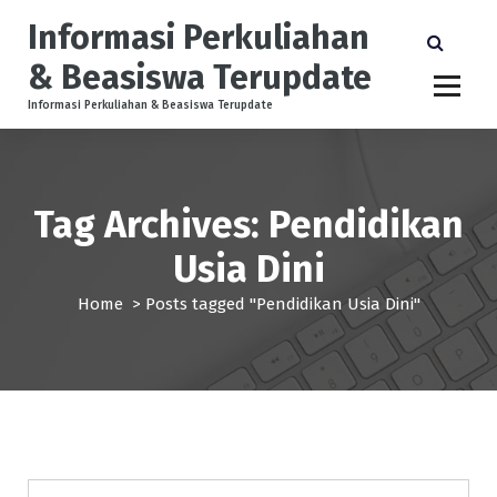
S
Informasi Perkuliahan
k
i
& Beasiswa Terupdate
p
t
Informasi Perkuliahan & Beasiswa Terupdate
o
c
o
n
Tag Archives: Pendidikan
t
e
Usia Dini
n
t
Home
>
Posts tagged "Pendidikan Usia Dini"
pendidikan