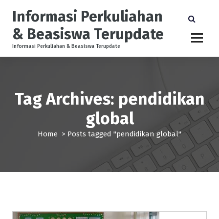
S
Informasi Perkuliahan
k
i
& Beasiswa Terupdate
p
t
Informasi Perkuliahan & Beasiswa Terupdate
o
c
o
n
Tag Archives: pendidikan
t
e
global
n
t
Home
>
Posts tagged "pendidikan global"