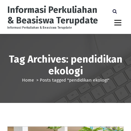
S
Informasi Perkuliahan
k
i
& Beasiswa Terupdate
p
t
Informasi Perkuliahan & Beasiswa Terupdate
o
c
o
n
Tag Archives: pendidikan
t
e
ekologi
n
t
Home
>
Posts tagged "pendidikan ekologi"