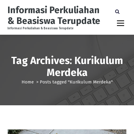
S
Informasi Perkuliahan
k
i
& Beasiswa Terupdate
p
t
Informasi Perkuliahan & Beasiswa Terupdate
o
c
o
n
Tag Archives: Kurikulum
t
e
Merdeka
n
t
Home
>
Posts tagged "Kurikulum Merdeka"