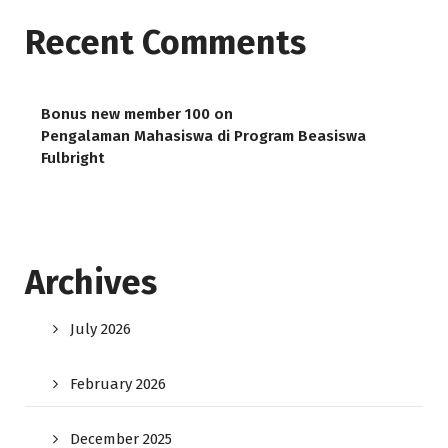
Recent Comments
Bonus new member 100
on
Pengalaman Mahasiswa di Program Beasiswa
Fulbright
Archives
July 2026
February 2026
December 2025