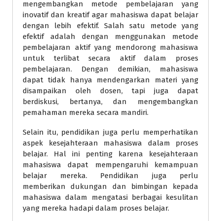
mengembangkan metode pembelajaran yang
inovatif dan kreatif agar mahasiswa dapat belajar
dengan lebih efektif. Salah satu metode yang
efektif adalah dengan menggunakan metode
pembelajaran aktif yang mendorong mahasiswa
untuk terlibat secara aktif dalam proses
pembelajaran. Dengan demikian, mahasiswa
dapat tidak hanya mendengarkan materi yang
disampaikan oleh dosen, tapi juga dapat
berdiskusi, bertanya, dan mengembangkan
pemahaman mereka secara mandiri.
Selain itu, pendidikan juga perlu memperhatikan
aspek kesejahteraan mahasiswa dalam proses
belajar. Hal ini penting karena kesejahteraan
mahasiswa dapat mempengaruhi kemampuan
belajar mereka. Pendidikan juga perlu
memberikan dukungan dan bimbingan kepada
mahasiswa dalam mengatasi berbagai kesulitan
yang mereka hadapi dalam proses belajar.