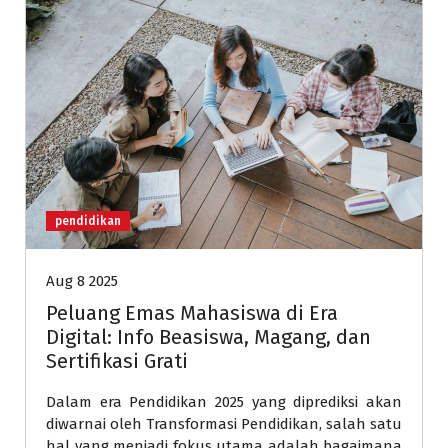
pendidikan
Aug 8 2025
Peluang Emas Mahasiswa di Era
Digital: Info Beasiswa, Magang, dan
Sertifikasi Grati
Dalam era Pendidikan 2025 yang diprediksi akan
diwarnai oleh Transformasi Pendidikan, salah satu
hal yang menjadi fokus utama adalah bagaimana