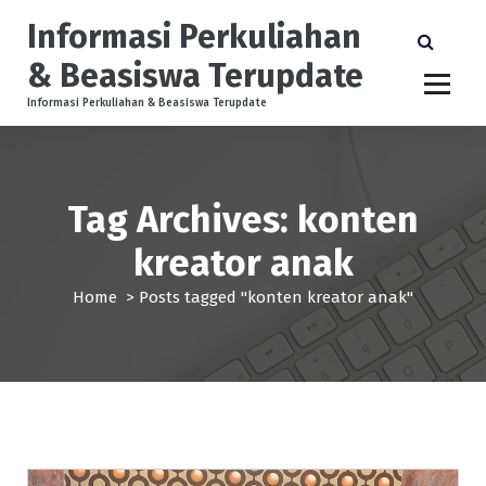
S
Informasi Perkuliahan
k
i
& Beasiswa Terupdate
p
t
Informasi Perkuliahan & Beasiswa Terupdate
o
c
o
n
Tag Archives: konten
t
e
kreator anak
n
t
Home
>
Posts tagged "konten kreator anak"