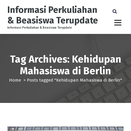
S
Informasi Perkuliahan
k
i
& Beasiswa Terupdate
p
t
Informasi Perkuliahan & Beasiswa Terupdate
o
c
o
n
Tag Archives: Kehidupan
t
e
Mahasiswa di Berlin
n
t
Home
>
Posts tagged "Kehidupan Mahasiswa di Berlin"