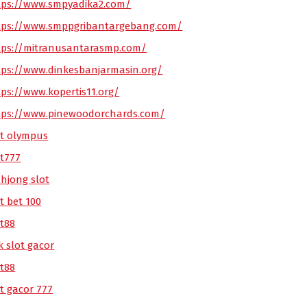
tps://www.smpyadika2.com/
tps://www.smppgribantargebang.com/
tps://mitranusantarasmp.com/
tps://www.dinkesbanjarmasin.org/
tps://www.kopertis11.org/
tps://www.pinewoodorchards.com/
ot olympus
ot777
hjong slot
t bet 100
ot88
k slot gacor
ot88
ot gacor 777