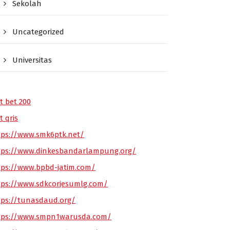
Sekolah
Uncategorized
Universitas
t bet 200
t qris
tps://www.smk6ptk.net/
tps://www.dinkesbandarlampung.org/
tps://www.bpbd-jatim.com/
tps://www.sdkcorjesumlg.com/
tps://tunasdaud.org/
tps://www.smpn1warusda.com/