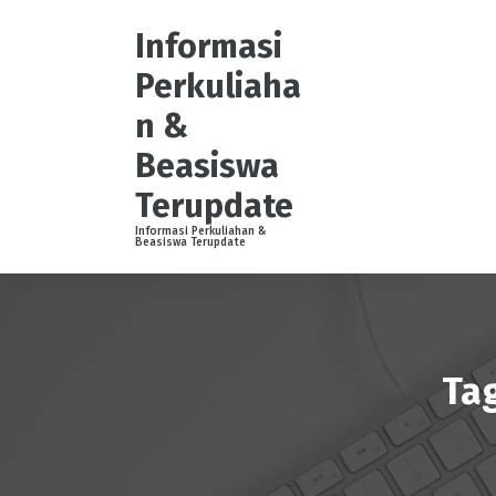
S
k
Informasi
i
Perkuliaha
p
t
n &
o
Beasiswa
c
o
Terupdate
n
t
Informasi Perkuliahan &
Beasiswa Terupdate
e
n
t
Tag