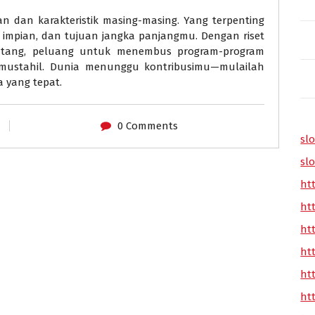
an dan karakteristik masing-masing. Yang terpenting
, impian, dan tujuan jangka panjangmu. Dengan riset
tang, peluang untuk menembus program-program
mustahil. Dunia menunggu kontribusimu—mulailah
 yang tepat.
0 Comments
slo
slo
ht
ht
ht
ht
ht
ht