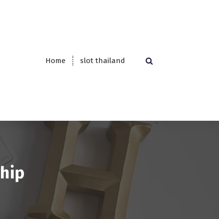
Home
slot thailand
ship