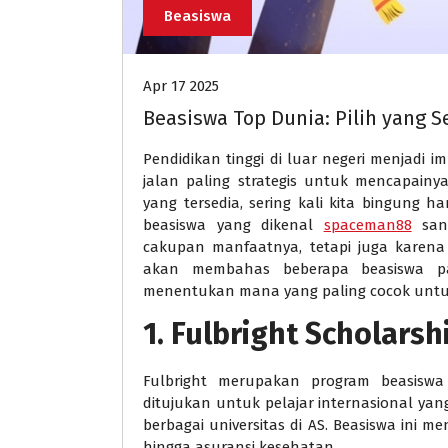
Beasiswa
Apr 17 2025
Beasiswa Top Dunia: Pilih yang 
Pendidikan tinggi di luar negeri menjadi 
jalan paling strategis untuk mencapain
yang tersedia, sering kali kita bingung h
beasiswa yang dikenal
spaceman88
sang
cakupan manfaatnya, tetapi juga karena p
akan membahas beberapa beasiswa p
menentukan mana yang paling cocok unt
1. Fulbright Scholarsh
Fulbright merupakan program beasiswa 
ditujukan untuk pelajar internasional yang
berbagai universitas di AS. Beasiswa ini m
hingga asuransi kesehatan.