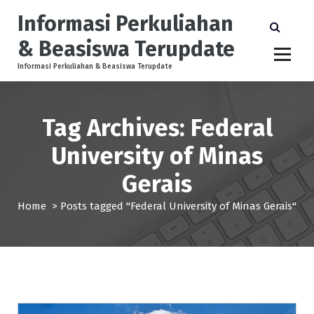
S
Informasi Perkuliahan
k
i
& Beasiswa Terupdate
p
t
Informasi Perkuliahan & Beasiswa Terupdate
o
c
o
Tag Archives: Federal
n
t
University of Minas
e
Gerais
n
t
Home
>
Posts tagged "Federal University of Minas Gerais"