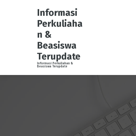
S
k
Informasi
i
Perkuliaha
p
t
n &
o
Beasiswa
c
o
Terupdate
n
t
Informasi Perkuliahan &
Beasiswa Terupdate
e
n
t