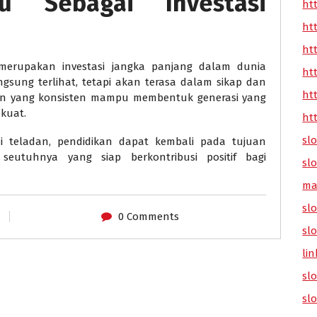
u Sebagai Investasi
ht
ht
ht
merupakan investasi jangka panjang dalam dunia
ht
gsung terlihat, tetapi akan terasa dalam sikap dan
ht
nan yang konsisten mampu membentuk generasi yang
 kuat.
ht
sl
 teladan, pendidikan dapat kembali pada tujuan
eutuhnya yang siap berkontribusi positif bagi
sl
ma
slo
0 Comments
sl
lin
sl
sl