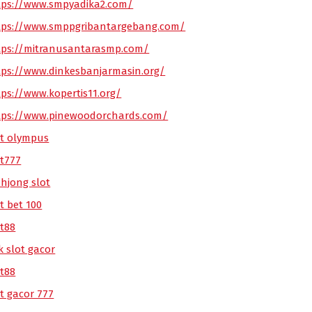
tps://www.smpyadika2.com/
tps://www.smppgribantargebang.com/
tps://mitranusantarasmp.com/
tps://www.dinkesbanjarmasin.org/
tps://www.kopertis11.org/
tps://www.pinewoodorchards.com/
ot olympus
ot777
hjong slot
t bet 100
ot88
k slot gacor
ot88
ot gacor 777