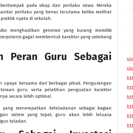
berdampak pada sikap dan perilaku siswa. Mereka
ndar perilaku yang benar, terutama ketika melihat
praktik nyata di sekolah.
siko menghasilkan generasi yang kurang memiliki
 berpotensi gagal membentuk karakter yang seimbang
n Peran Guru Sebagai
slo
slo
ht
an upaya bersama dari berbagai pihak. Pengurangan
ht
ahteraan guru, serta pelatihan penguatan karakter
a secara lebih optimal.
ht
ht
 yang menempatkan keteladanan sebagai bagian
gan sistem yang tepat, guru akan lebih leluasa
ht
igus teladan.
ht