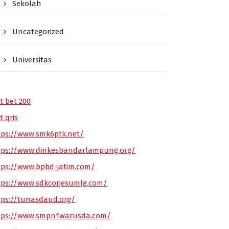
Sekolah
Uncategorized
Universitas
t bet 200
t qris
tps://www.smk6ptk.net/
tps://www.dinkesbandarlampung.org/
tps://www.bpbd-jatim.com/
tps://www.sdkcorjesumlg.com/
tps://tunasdaud.org/
tps://www.smpn1warusda.com/