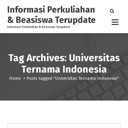
S
Informasi Perkuliahan
k
i
& Beasiswa Terupdate
p
t
Informasi Perkuliahan & Beasiswa Terupdate
o
c
o
n
Tag Archives: Universitas
t
e
Ternama Indonesia
n
t
Home
>
Posts tagged "Universitas Ternama Indonesia"
Beasiswa
pendidikan
Universitas