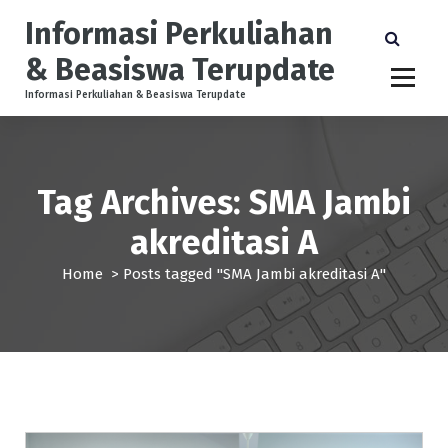
S
Informasi Perkuliahan
k
i
& Beasiswa Terupdate
p
t
Informasi Perkuliahan & Beasiswa Terupdate
o
c
o
n
Tag Archives: SMA Jambi
t
e
akreditasi A
n
t
Home
>
Posts tagged "SMA Jambi akreditasi A"