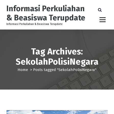
S
Informasi Perkuliahan
k
i
& Beasiswa Terupdate
p
t
Informasi Perkuliahan & Beasiswa Terupdate
o
c
o
n
Tag Archives:
t
e
SekolahPolisiNegara
n
t
Home
>
Posts tagged "SekolahPolisiNegara"