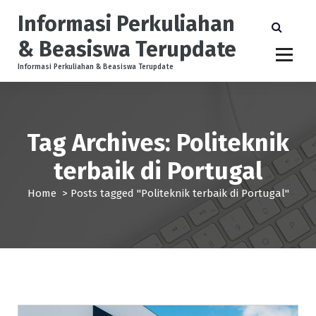
S
Informasi Perkuliahan
k
i
& Beasiswa Terupdate
p
t
Informasi Perkuliahan & Beasiswa Terupdate
o
c
o
n
Tag Archives: Politeknik
t
e
terbaik di Portugal
n
t
Home
>
Posts tagged "Politeknik terbaik di Portugal"