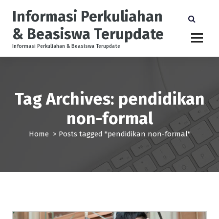
S
Informasi Perkuliahan
k
i
& Beasiswa Terupdate
p
t
Informasi Perkuliahan & Beasiswa Terupdate
o
c
o
n
Tag Archives: pendidikan
t
e
non-formal
n
t
Home
>
Posts tagged "pendidikan non-formal"